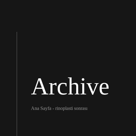
Archive
Ana Sayfa
-
rinoplasti sonrası