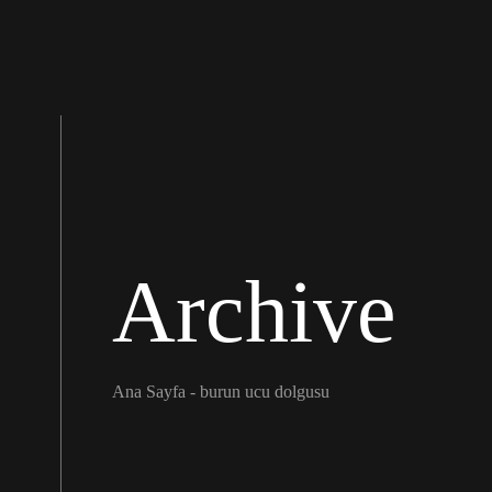
Archive
Ana Sayfa
-
burun ucu dolgusu